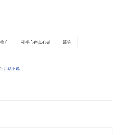
包推广
夜半心声点心铺
舔狗
类:
污话不说