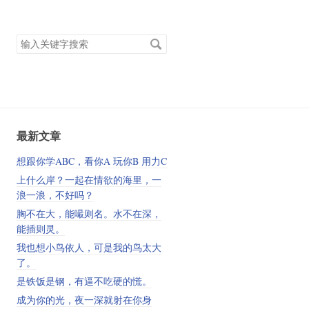
搜
索
关
键
字
最新文章
想跟你学ABC，看你A 玩你B 用力C
上什么岸？一起在情欲的海里，一
浪一浪，不好吗？
胸不在大，能嘬则名。水不在深，
能插则灵。
我也想小鸟依人，可是我的鸟太大
了。
是铁饭是钢，有逼不吃硬的慌。
成为你的光，夜一深就射在你身