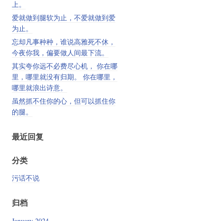
上。
爱就做到腿软为止，不爱就做到爱
为止。
忘却凡事种种，谁说高雅死不休，
今夜你我，偏要做人间最下流。
其实夸你远不必费尽心机， 你在哪
里，哪里就没有归期。 你在哪里，
哪里就浪出诗意。
虽然抓不住你的心，但可以抓住你
的腿。
最近回复
分类
污话不说
归档
January 2024