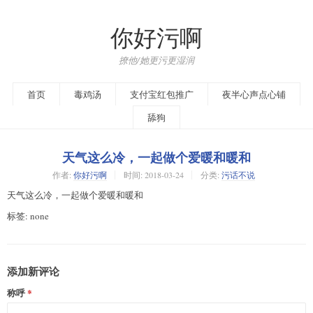
你好污啊
撩他/她更污更湿润
首页
毒鸡汤
支付宝红包推广
夜半心声点心铺
舔狗
天气这么冷，一起做个爱暖和暖和
作者:
你好污啊
时间:
2018-03-24
分类:
污话不说
天气这么冷，一起做个爱暖和暖和
标签: none
添加新评论
称呼