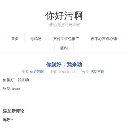
你好污啊
撩他/她更污更湿润
首页
毒鸡汤
支付宝红包推广
夜半心声点心铺
舔狗
你躺好，我来动
作者:
你好污啊
时间:
2018-03-24
分类:
污话不说
你躺好，我来动
标签: none
添加新评论
称呼