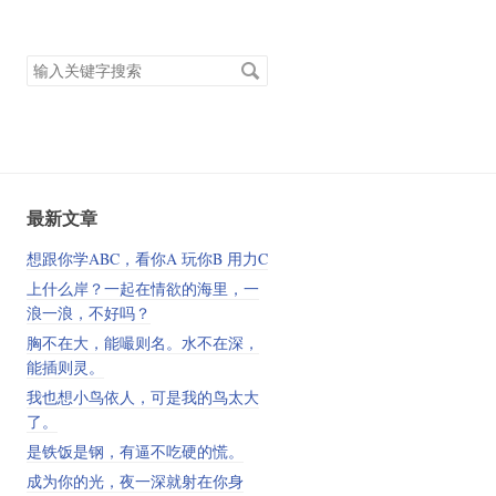
搜
索
关
键
字
最新文章
想跟你学ABC，看你A 玩你B 用力C
上什么岸？一起在情欲的海里，一
浪一浪，不好吗？
胸不在大，能嘬则名。水不在深，
能插则灵。
我也想小鸟依人，可是我的鸟太大
了。
是铁饭是钢，有逼不吃硬的慌。
成为你的光，夜一深就射在你身