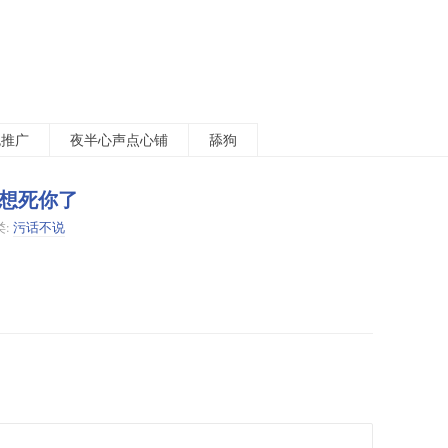
包推广
夜半心声点心铺
舔狗
想死你了
类:
污话不说