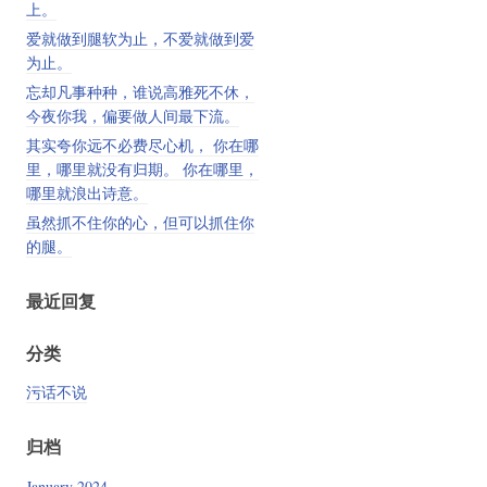
上。
爱就做到腿软为止，不爱就做到爱
为止。
忘却凡事种种，谁说高雅死不休，
今夜你我，偏要做人间最下流。
其实夸你远不必费尽心机， 你在哪
里，哪里就没有归期。 你在哪里，
哪里就浪出诗意。
虽然抓不住你的心，但可以抓住你
的腿。
最近回复
分类
污话不说
归档
January 2024