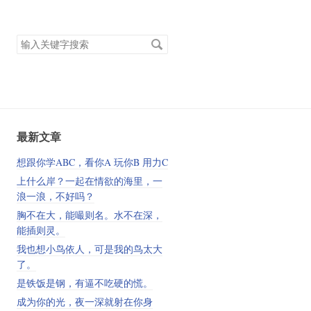
搜
索
关
键
字
最新文章
想跟你学ABC，看你A 玩你B 用力C
上什么岸？一起在情欲的海里，一
浪一浪，不好吗？
胸不在大，能嘬则名。水不在深，
能插则灵。
我也想小鸟依人，可是我的鸟太大
了。
是铁饭是钢，有逼不吃硬的慌。
成为你的光，夜一深就射在你身