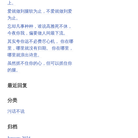
上。
爱就做到腿软为止，不爱就做到爱
为止。
忘却凡事种种，谁说高雅死不休，
今夜你我，偏要做人间最下流。
其实夸你远不必费尽心机， 你在哪
里，哪里就没有归期。 你在哪里，
哪里就浪出诗意。
虽然抓不住你的心，但可以抓住你
的腿。
最近回复
分类
污话不说
归档
January 2024