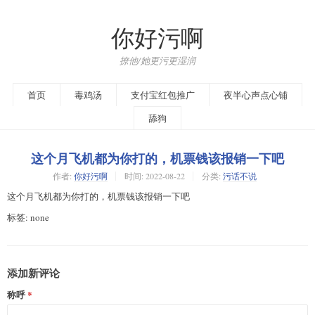
你好污啊
撩他/她更污更湿润
首页
毒鸡汤
支付宝红包推广
夜半心声点心铺
舔狗
这个月飞机都为你打的，机票钱该报销一下吧
作者:
你好污啊
时间:
2022-08-22
分类:
污话不说
这个月飞机都为你打的，机票钱该报销一下吧
标签: none
添加新评论
称呼