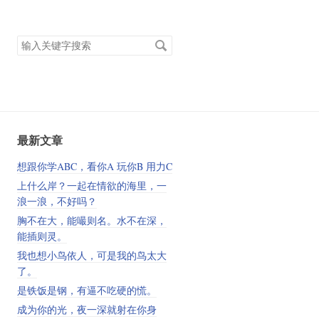
搜
索
关
键
字
最新文章
想跟你学ABC，看你A 玩你B 用力C
上什么岸？一起在情欲的海里，一
浪一浪，不好吗？
胸不在大，能嘬则名。水不在深，
能插则灵。
我也想小鸟依人，可是我的鸟太大
了。
是铁饭是钢，有逼不吃硬的慌。
成为你的光，夜一深就射在你身