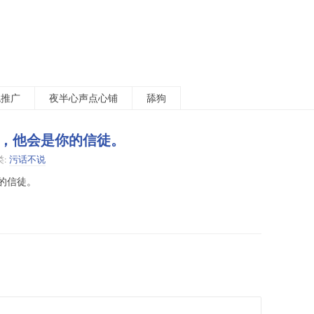
包推广
夜半心声点心铺
舔狗
，他会是你的信徒。
类:
污话不说
的信徒。