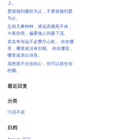
上。
爱就做到腿软为止，不爱就做到爱
为止。
忘却凡事种种，谁说高雅死不休，
今夜你我，偏要做人间最下流。
其实夸你远不必费尽心机， 你在哪
里，哪里就没有归期。 你在哪里，
哪里就浪出诗意。
虽然抓不住你的心，但可以抓住你
的腿。
最近回复
分类
污话不说
归档
January 2024