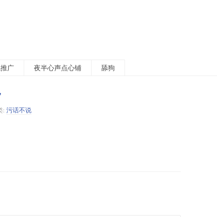
包推广
夜半心声点心铺
舔狗
”
类:
污话不说