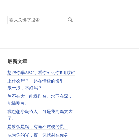
搜
索
关
键
字
最新文章
想跟你学ABC，看你A 玩你B 用力C
上什么岸？一起在情欲的海里，一
浪一浪，不好吗？
胸不在大，能嘬则名。水不在深，
能插则灵。
我也想小鸟依人，可是我的鸟太大
了。
是铁饭是钢，有逼不吃硬的慌。
成为你的光，夜一深就射在你身