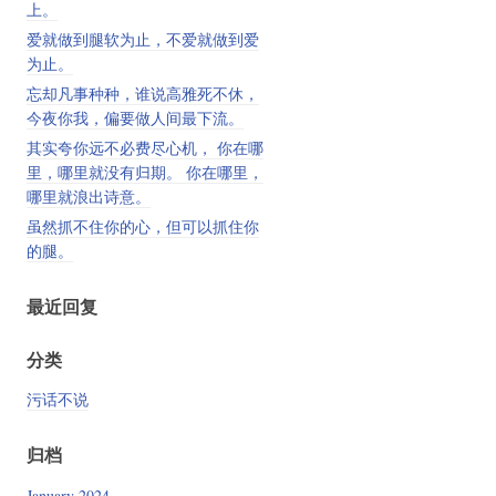
上。
爱就做到腿软为止，不爱就做到爱
为止。
忘却凡事种种，谁说高雅死不休，
今夜你我，偏要做人间最下流。
其实夸你远不必费尽心机， 你在哪
里，哪里就没有归期。 你在哪里，
哪里就浪出诗意。
虽然抓不住你的心，但可以抓住你
的腿。
最近回复
分类
污话不说
归档
January 2024