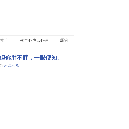
包推广
夜半心声点心铺
舔狗
但你胖不胖，一眼便知。
类:
污话不说