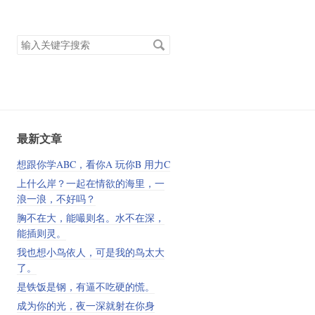
搜
索
关
键
字
最新文章
想跟你学ABC，看你A 玩你B 用力C
上什么岸？一起在情欲的海里，一
浪一浪，不好吗？
胸不在大，能嘬则名。水不在深，
能插则灵。
我也想小鸟依人，可是我的鸟太大
了。
是铁饭是钢，有逼不吃硬的慌。
成为你的光，夜一深就射在你身