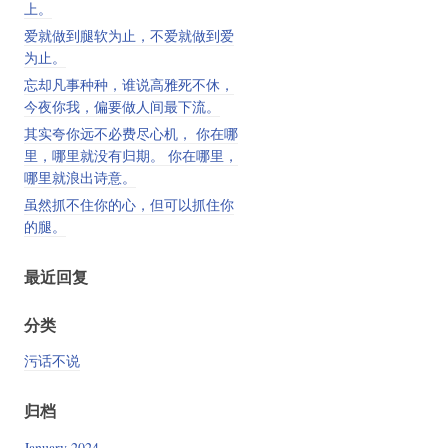
上。
爱就做到腿软为止，不爱就做到爱
为止。
忘却凡事种种，谁说高雅死不休，
今夜你我，偏要做人间最下流。
其实夸你远不必费尽心机， 你在哪
里，哪里就没有归期。 你在哪里，
哪里就浪出诗意。
虽然抓不住你的心，但可以抓住你
的腿。
最近回复
分类
污话不说
归档
January 2024