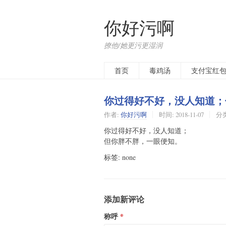
你好污啊
撩他/她更污更湿润
首页
毒鸡汤
支付宝红
你过得好不好，没人知道；
作者:
你好污啊
时间:
2018-11-07
分
你过得好不好，没人知道；
但你胖不胖，一眼便知。
标签: none
添加新评论
称呼