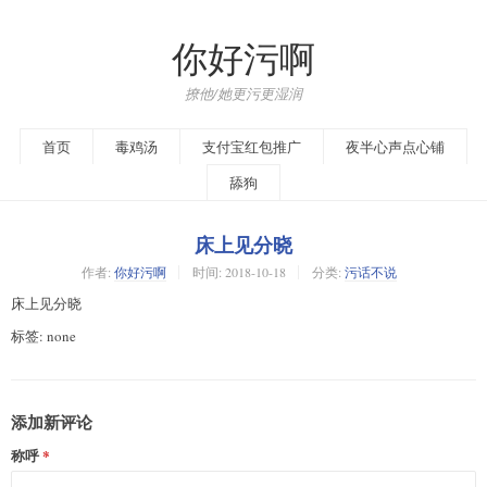
你好污啊
撩他/她更污更湿润
首页
毒鸡汤
支付宝红包推广
夜半心声点心铺
舔狗
床上见分晓
作者:
你好污啊
时间:
2018-10-18
分类:
污话不说
床上见分晓
标签: none
添加新评论
称呼