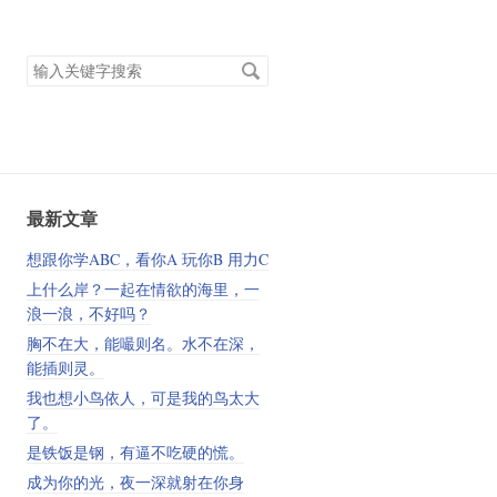
搜
索
关
键
字
最新文章
想跟你学ABC，看你A 玩你B 用力C
上什么岸？一起在情欲的海里，一
浪一浪，不好吗？
胸不在大，能嘬则名。水不在深，
能插则灵。
我也想小鸟依人，可是我的鸟太大
了。
是铁饭是钢，有逼不吃硬的慌。
成为你的光，夜一深就射在你身