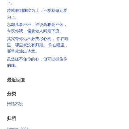
上。
爱就做到腿软为止，不爱就做到爱
为止。
忘却凡事种种，谁说高雅死不休，
今夜你我，偏要做人间最下流。
其实夸你远不必费尽心机， 你在哪
里，哪里就没有归期。 你在哪里，
哪里就浪出诗意。
虽然抓不住你的心，但可以抓住你
的腿。
最近回复
分类
污话不说
归档
January 2024