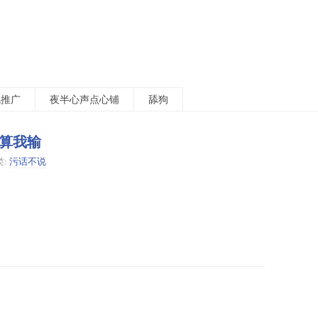
包推广
夜半心声点心铺
舔狗
算我输
类:
污话不说