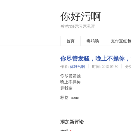
你好污啊
撩他/她更污更湿润
首页
毒鸡汤
支付宝红
你尽管发骚，晚上不操你，
作者:
你好污啊
时间:
2018-05-30
分
你尽管发骚
晚上不操你
算我输
标签: none
添加新评论