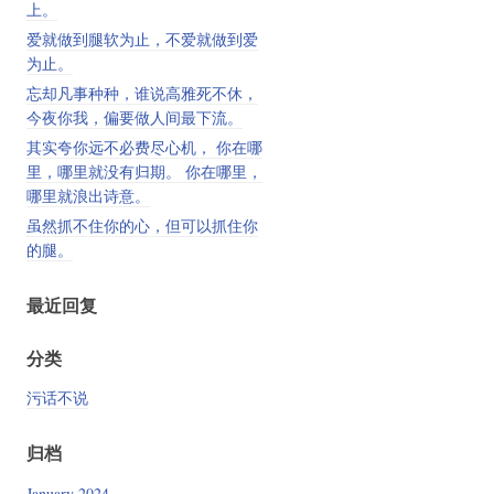
上。
爱就做到腿软为止，不爱就做到爱
为止。
忘却凡事种种，谁说高雅死不休，
今夜你我，偏要做人间最下流。
其实夸你远不必费尽心机， 你在哪
里，哪里就没有归期。 你在哪里，
哪里就浪出诗意。
虽然抓不住你的心，但可以抓住你
的腿。
最近回复
分类
污话不说
归档
January 2024