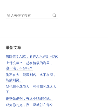
搜
索
关
键
字
最新文章
想跟你学ABC，看你A 玩你B 用力C
上什么岸？一起在情欲的海里，一
浪一浪，不好吗？
胸不在大，能嘬则名。水不在深，
能插则灵。
我也想小鸟依人，可是我的鸟太大
了。
是铁饭是钢，有逼不吃硬的慌。
成为你的光，夜一深就射在你身