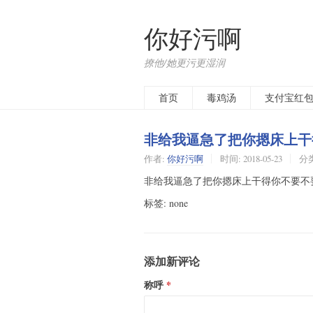
你好污啊
撩他/她更污更湿润
首页
毒鸡汤
支付宝红
非给我逼急了把你摁床上干
作者:
你好污啊
时间:
2018-05-23
分
非给我逼急了把你摁床上干得你不要不
标签: none
添加新评论
称呼