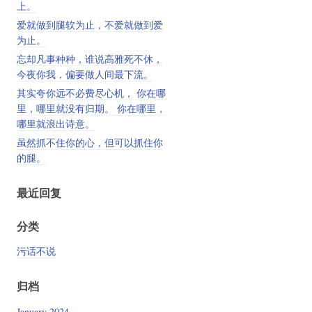
上。
爱就做到腿软为止，不爱就做到爱
为止。
忘却凡事种种，谁说高雅死不休，
今夜你我，偏要做人间最下流。
其实夸你远不必费尽心机， 你在哪
里，哪里就没有归期。 你在哪里，
哪里就浪出诗意。
虽然抓不住你的心，但可以抓住你
的腿。
最近回复
分类
污话不说
归档
January 2024