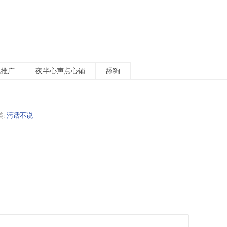
包推广
夜半心声点心铺
舔狗
类:
污话不说