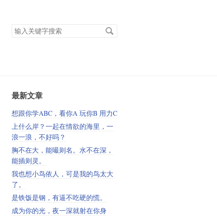
搜
索
关
键
字
最新文章
想跟你学ABC，看你A 玩你B 用力C
上什么岸？一起在情欲的海里，一
浪一浪，不好吗？
胸不在大，能嘬则名。水不在深，
能插则灵。
我也想小鸟依人，可是我的鸟太大
了。
是铁饭是钢，有逼不吃硬的慌。
成为你的光，夜一深就射在你身