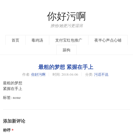
你好污啊
撩他/她更污更湿润
首页
毒鸡汤
支付宝红包推广
夜半心声点心铺
舔狗
最粗的梦想 紧握在手上 ​​​​
作者:
你好污啊
时间:
2018-04-06
分类:
污话不说
最粗的梦想
紧握在手上 ​​​
标签: none
添加新评论
称呼