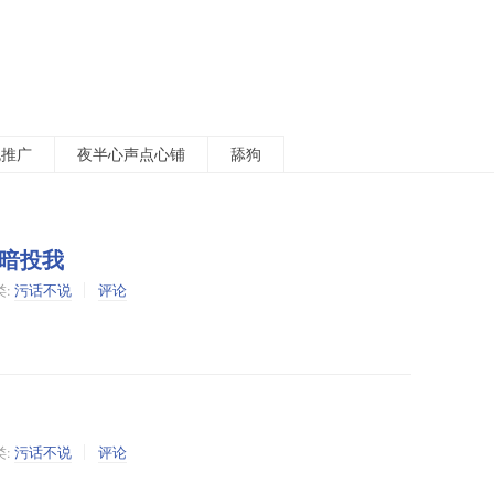
包推广
夜半心声点心铺
舔狗
暗投我
类:
污话不说
评论
类:
污话不说
评论