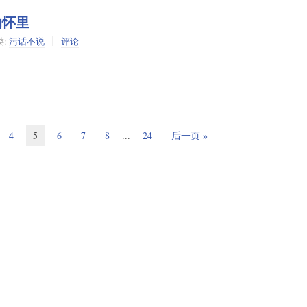
的怀里
类:
污话不说
评论
4
5
6
7
8
...
24
后一页 »