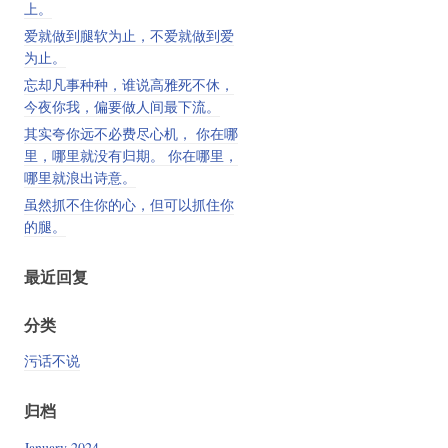
上。
爱就做到腿软为止，不爱就做到爱
为止。
忘却凡事种种，谁说高雅死不休，
今夜你我，偏要做人间最下流。
其实夸你远不必费尽心机， 你在哪
里，哪里就没有归期。 你在哪里，
哪里就浪出诗意。
虽然抓不住你的心，但可以抓住你
的腿。
最近回复
分类
污话不说
归档
January 2024