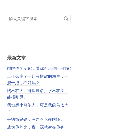
搜
索
关
键
字
最新文章
想跟你学ABC，看你A 玩你B 用力C
上什么岸？一起在情欲的海里，一
浪一浪，不好吗？
胸不在大，能嘬则名。水不在深，
能插则灵。
我也想小鸟依人，可是我的鸟太大
了。
是铁饭是钢，有逼不吃硬的慌。
成为你的光，夜一深就射在你身