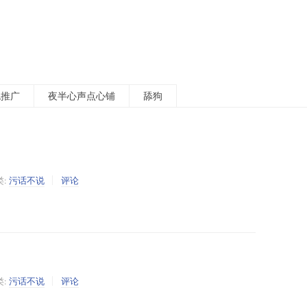
包推广
夜半心声点心铺
舔狗
类:
污话不说
评论
类:
污话不说
评论