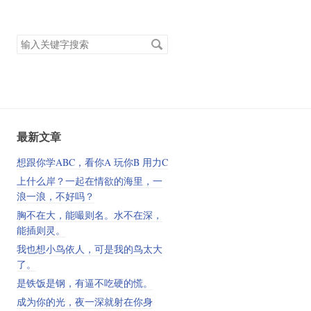
搜
索
关
键
字
最新文章
想跟你学ABC，看你A 玩你B 用力C
上什么岸？一起在情欲的海里，一
浪一浪，不好吗？
胸不在大，能嘬则名。水不在深，
能插则灵。
我也想小鸟依人，可是我的鸟太大
了。
是铁饭是钢，有逼不吃硬的慌。
成为你的光，夜一深就射在你身