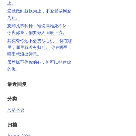
上。
爱就做到腿软为止，不爱就做到爱
为止。
忘却凡事种种，谁说高雅死不休，
今夜你我，偏要做人间最下流。
其实夸你远不必费尽心机， 你在哪
里，哪里就没有归期。 你在哪里，
哪里就浪出诗意。
虽然抓不住你的心，但可以抓住你
的腿。
最近回复
分类
污话不说
归档
January 2024