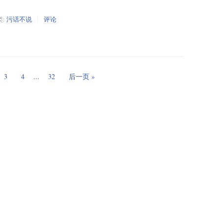
类:
污话不说
评论
3
4
...
32
后一页 »